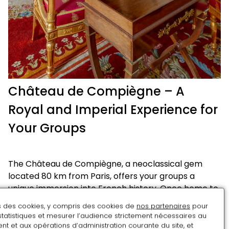
Château de Compiègne – A
Royal and Imperial Experience for
Your Groups
The Château de Compiègne, a neoclassical gem
located 80 km from Paris, offers your groups a
unique immersion into French history. Once home to
Louis XV, Louis XVI, Napoléon I, and Napoléon III, the
ns des cookies, y compris des cookies de
nos partenaires
pour
château stands out for its remarkably preserved
statistiques et mesurer l’audience strictement nécessaires au
royal and imperial apartments, exceptional interiors,
t et aux opérations d’administration courante du site, et