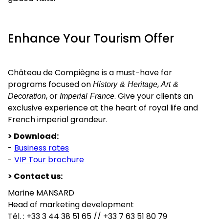
Enhance Your Tourism Offer
Château de Compiègne is a must-have for
programs focused on
History & Heritage
,
Art &
Decoration
, or
Imperial France
. Give your clients an
exclusive experience at the heart of royal life and
French imperial grandeur.
> Download:
-
Business rates
-
VIP Tour brochure
> Contact us:
Marine MANSARD
Head of marketing development
Tél. : +33 3 44 38 51 65 // +33 7 63 51 80 79