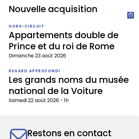
Nouvelle acquisition
Nouvelle
HORS-CIRCUIT
acquisition
Appartements double de
Prince et du roi de Rome
Dimanche 23 août 2026
Appartements
REGARD APPROFONDI
double
Les grands noms du musée
de
national de la Voiture
Prince
et
Samedi 22 août 2026
1h
du
roi
Les
de
grands
Rome
noms
Restons en contact
du