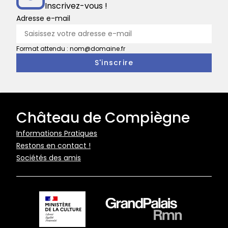
musée
Inscrivez-vous !
national
Adresse e-mail
de
la
Format attendu : nom@domaine.fr
Voiture
Château de Compiègne
Pied
Informations Pratiques
Restons en contact !
de
Sociétés des amis
page