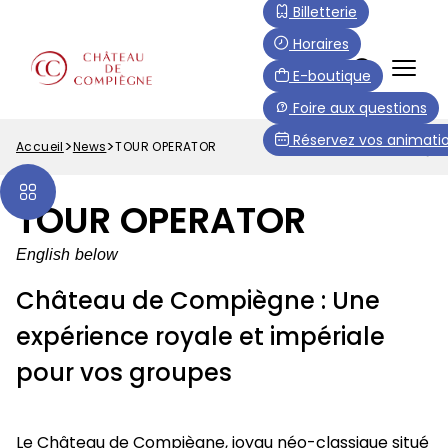
Aller
Paramétrer les cookies
Billetterie
au
Horaires
contenu
FR
E-boutique
principal
Menu
Foire aux questions
Top
Réservez vos animatio
Accueil
News
TOUR OPERATOR
Fil
d'Ariane
TOUR OPERATOR
English below
Château de Compiègne : Une
expérience royale et impériale
pour vos groupes
Le Château de Compiègne, joyau néo-classique situé