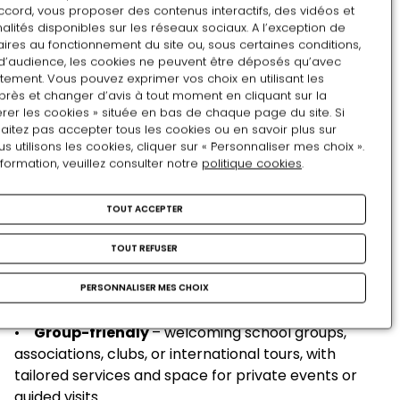
ccord, vous proposer des contenus interactifs, des vidéos et
and historic furniture.
alités disponibles sur les réseaux sociaux. A l’exception de
ires au fonctionnement du site ou, sous certaines conditions,
d’audience, les cookies ne peuvent être déposés qu’avec
tement. Vous pouvez exprimer vos choix en utilisant les
Why Include Compiègne in Your
près et changer d’avis à tout moment en cliquant sur la
rer les cookies » située en bas de chaque page du site. Si
Programs?
aitez pas accepter tous les cookies ou en savoir plus sur
utilisons les cookies, cliquer sur « Personnaliser mes choix ».
nformation, veuillez consulter notre
politique cookies
.
•
An exceptional site
– one of France’s most
prestigious royal and imperial residences.
TOUT ACCEPTER
•
Easy access
– just 1 hour from Paris, perfect for
day trips or themed itineraries.
TOUT REFUSER
•
Immersive experience
– guided tours of royal
and imperial apartments, discovery of court history,
PERSONNALISER MES CHOIX
and cultural activities available on request.
•
Group-friendly
– welcoming school groups,
associations, clubs, or international tours, with
tailored services and space for private events or
guided visits.