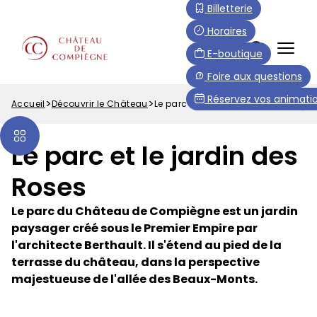
Aller
Paramétrer les cookies
Billetterie
au
Horaires
contenu
FR
E-boutique
principal
Menu
Foire aux questions
Top
Réservez vos animatio
Accueil
Découvrir le Château
Le parc
Fil
d'Ariane
Le parc et le jardin des
Roses
Le parc du Château de Compiègne est un jardin
paysager créé sous le Premier Empire par
l'architecte Berthault. Il s'étend au pied de la
terrasse du château, dans la perspective
majestueuse de l'allée des Beaux-Monts.