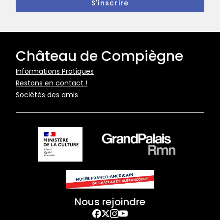
Château de Compiègne
Pied
Informations Pratiques
Restons en contact !
de
Sociétés des amis
page
Nous rejoindre
Facebook
Twitter
Instagram
YouTube