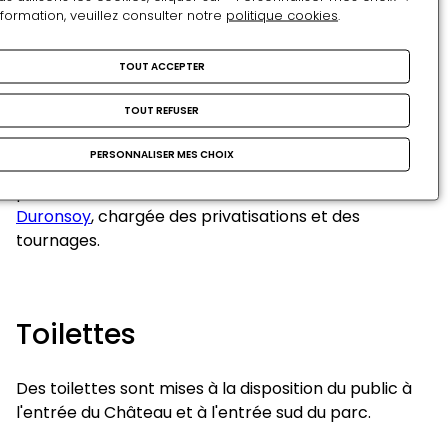
Nous rappelons qu’il est interdit :
nformation, veuillez consulter notre
politique cookies
.
de marcher sur les pelouses,
TOUT ACCEPTER
d’accéder en véhicules au domaine,
de prendre des photos de mariage dans le
TOUT REFUSER
circuit de visite du château.
PERSONNALISER MES CHOIX
Pour toute demande de prises de vues
professionnelles, merci de vous adresser à
Patricia
Duronsoy
, chargée des privatisations et des
tournages.
Toilettes
Des toilettes sont mises à la disposition du public à
l'entrée du Château et à l'entrée sud du parc.