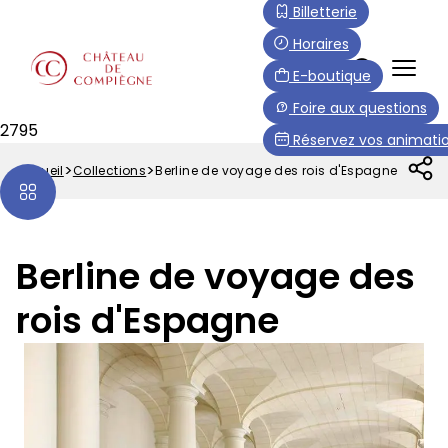
Aller
Paramétrer les cookies
Billetterie
au
Horaires
contenu
FR
E-boutique
principal
Menu
Foire aux questions
Top
2795
Réservez vos animatio
Accueil
Collections
Berline de voyage des rois d'Espagne
Fil
d'Ariane
Berline de voyage des
rois d'Espagne