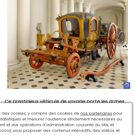
Ce prestigieux véhicule de voyage porte les armes
de la couronne d’Espagne sur les portières. Il
ns des cookies, y compris des cookies de
nos partenaires
pour
présente toutes les caractéristiques des voitures de
statistiques et mesurer l’audience strictement nécessaires au
voyage des années 1750-1760 : longs brancards de
t et aux opérations d’administration courante du site, et
caisse et solides soupentes en cuir reliant l’avant et
ccord, vous proposer des contenus interactifs, des vidéos et