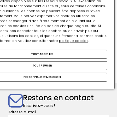
alités disponibles sur les réseaux sociaux. A l’exception de
l’arrière-train. Le prince des Asturies (Ferdinand VII)
ires au fonctionnement du site ou, sous certaines conditions,
s’en servit en 1808 pour fuir l’Espagne napoléonienne
d’audience, les cookies ne peuvent être déposés qu’avec
et rejoindre le château de Valençay, propriété de
tement. Vous pouvez exprimer vos choix en utilisant les
Talleyrand, qui accueillit l’exilé jusqu’en 1813. La
près et changer d’avis à tout moment en cliquant sur la
rer les cookies » située en bas de chaque page du site. Si
voiture fut alors jugée très démodée.
aitez pas accepter tous les cookies ou en savoir plus sur
Artistes
utilisons les cookies, cliquer sur « Personnaliser mes choix ».
Anonyme
nformation, veuillez consulter notre
politique cookies
.
Origine et date
Espagne, milieu du 18e siècle
TOUT ACCEPTER
Mots-clés :
TOUT REFUSER
BERLINE
VOYAGE
ROI D'ESPAGNE
PERSONNALISER MES CHOIX
Restons en contact
Inscrivez-vous !
Adresse e-mail