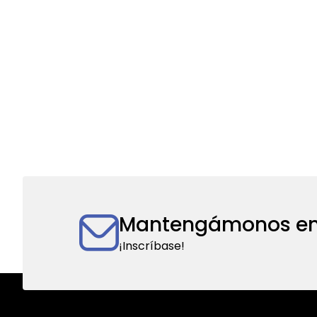
Mantengámonos en
¡Inscríbase!