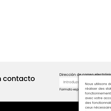
Dirección de correo electróni
 contacto
Nous utilisons 
réaliser des st
Formato esperado: nombre@domi
fonctionnement 
avec votre acco
des fonctionnali
ceux nécessaire