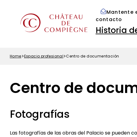
Options
Skip
Paramétrer les cookies
d'accessibilité
to
Mantente 
Menu
main
contacto
Top
content
Navigation
Historia d
principale
Home
Espacio profesional
Centro de documentación
Breadcrumb
Centro de docu
Fotografías
Las fotografías de las obras del Palacio se pueden co