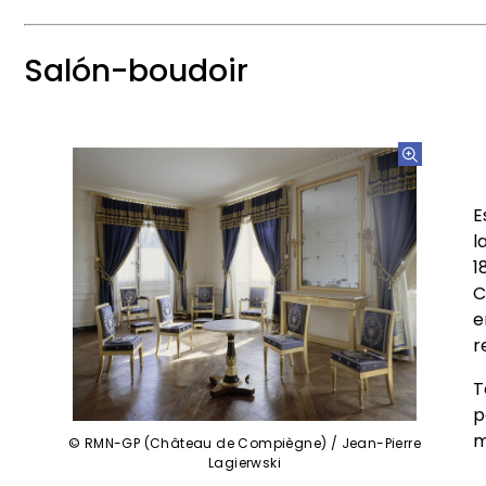
Salón-boudoir
E
l
1
C
e
r
T
p
m
© RMN-GP (Château de Compiègne) / Jean-Pierre
Lagierwski