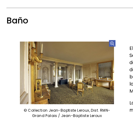
Baño
E
S
d
d
b
l
M
L
m
© Collection Jean-Baptiste Leroux, Dist. RMN-
Grand Palais / Jean-Baptiste Leroux