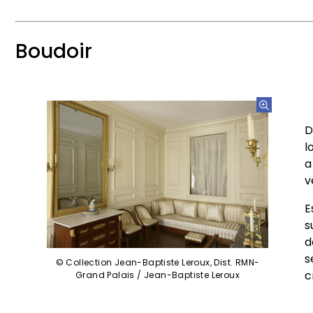
Boudoir
D
l
a
v
E
s
d
s
© Collection Jean-Baptiste Leroux, Dist. RMN-
c
Grand Palais / Jean-Baptiste Leroux