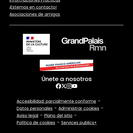
Pied
¡Estemos en contacto!
de
Asociaciones de amigos
page
Únete a nosotros
Facebook
Twitter
Instagram
YouTube
Footer
Accesibilidad: parcialmente conforme
Bottom
Datos personales
Administrar cookies
Aviso legal
Plano del sitio
Política de cookies
Services publics+