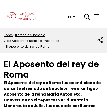
Skip
Paramétrer les cookies
to
main
ES
content
Menu
Top
Home
Historia del palacio
Breadcrumb
Los Aposentos Reales e Imperiales
El Aposento del rey de Roma
El Aposento del rey de
Roma
El Aposento del rey de Roma fue acondicionado
durante el reinado de Napoleón I en el antiguo
Aposento de la reina María Antonieta.
Convertido en el “Aposento A” durante la
Monarquía de Julio, fue ocupado por ilustres