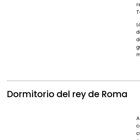
r
T
L
d
d
g
m
Dormitorio del rey de Roma
A
c
c