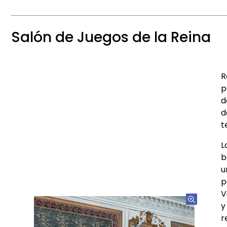
Salón de Juegos de la Reina
R
p
d
d
t
L
b
u
p
V
y
r