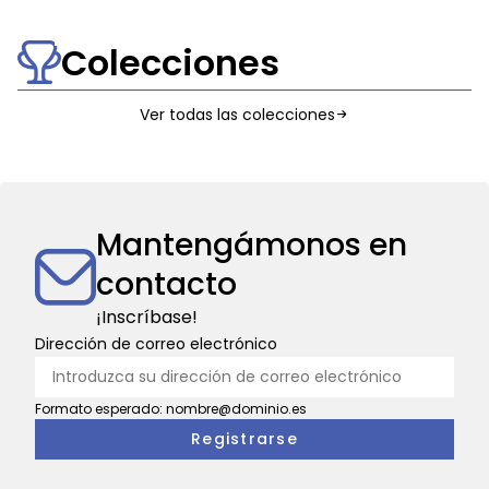
KEY.PERIOD.NUMBER 2
(1826
hippomobiles
Vues d'intérieur
-
Colecciones
2026)
Ver todas las colecciones
Mantengámonos en
contacto
¡Inscríbase!
Dirección de correo electrónico
Formato esperado: nombre@dominio.es