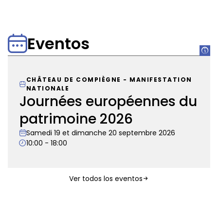
Eventos
CHÂTEAU DE COMPIÈGNE
-
MANIFESTATION
NATIONALE
Journées européennes du
patrimoine 2026
Samedi 19 et dimanche 20 septembre 2026
10:00 - 18:00
Journées
Ver todos los eventos
européennes
du
patrimoine