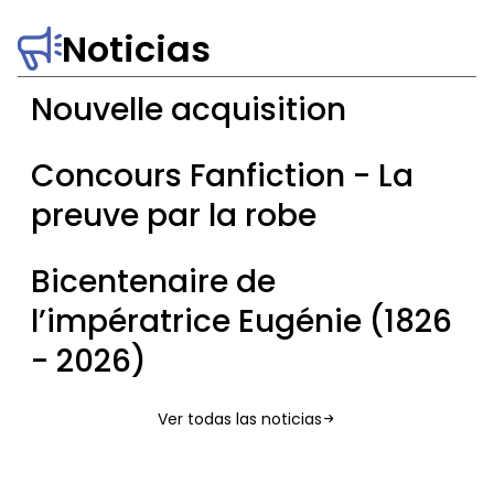
2026
Noticias
Nouvelle acquisition
Nouvelle
Concours Fanfiction - La
acquisition
preuve par la robe
Concours
Bicentenaire de
Fanfiction
l’impératrice Eugénie (1826
-
La
- 2026)
preuve
par
Bicentenaire
la
Ver todas las noticias
de
robe
l’impératrice
KEY.PERIOD.NUMBER 3
Les voitures
Eugénie