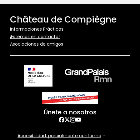
Château de Compiègne
Pied
Informaciones Prácticas
¡Estemos en contacto!
de
Asociaciones de amigos
page
Únete a nosotros
Facebook
Twitter
Instagram
YouTube
Footer
Accesibilidad: parcialmente conforme
Bottom