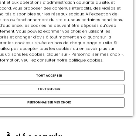
les – de 26 ans)
t et aux opérations d’administration courante du site, et
ccord, vous proposer des contenus interactifs, des vidéos et
alités disponibles sur les réseaux sociaux. A l’exception de
Août
ires au fonctionnement du site ou, sous certaines conditions,
d’audience, les cookies ne peuvent être déposés qu’avec
LU
MA
ME
JE
VE
SA
DI
tement. Vous pouvez exprimer vos choix en utilisant les
près et changer d’avis à tout moment en cliquant sur la
27
28
29
30
31
1
2
rer les cookies » située en bas de chaque page du site. Si
aitez pas accepter tous les cookies ou en savoir plus sur
3
4
5
6
7
8
9
utilisons les cookies, cliquer sur « Personnaliser mes choix ».
nformation, veuillez consulter notre
politique cookies
.
10
11
12
13
14
15
16
17
18
19
20
21
22
23
TOUT ACCEPTER
24
25
26
27
28
29
30
TOUT REFUSER
31
1
2
3
4
5
6
PERSONNALISER MES CHOIX
RÉSERVATION