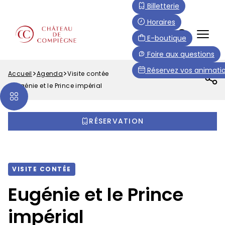
Aller
Paramétrer les cookies
Billetterie
au
Horaires
contenu
FR
E-boutique
principal
Menu
Foire aux questions
Top
Réservez vos animatio
Accueil
Agenda
Visite contée
Fil
Eugénie et le Prince impérial
d'Ariane
RÉSERVATION
VISITE CONTÉE
Eugénie et le Prince
impérial