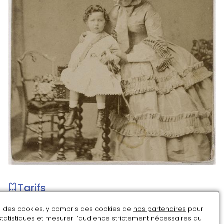
Tarifs
ns des cookies, y compris des cookies de
nos partenaires
pour
5 € en sup. du billet d’entrée au tarif réduit (4 € pour
statistiques et mesurer l’audience strictement nécessaires au