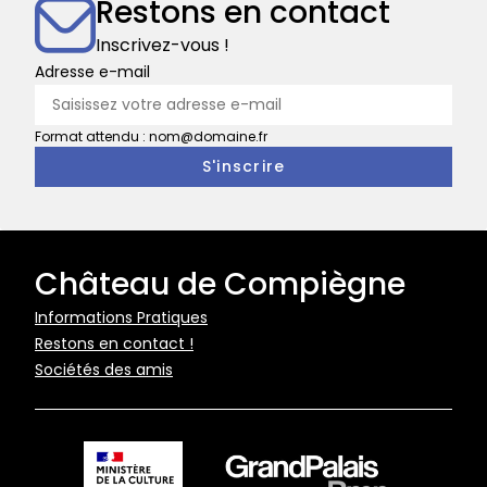
Restons en contact
du
musée
Inscrivez-vous !
national
Adresse e-mail
de
la
Format attendu : nom@domaine.fr
Voiture
Château de Compiègne
Pied
Informations Pratiques
Restons en contact !
de
Sociétés des amis
page