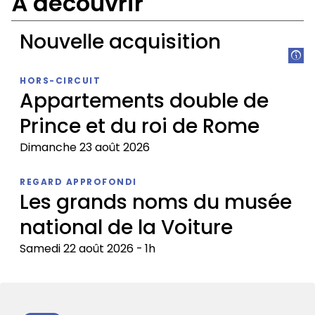
À découvrir
Nouvelle acquisition
Nouvelle
HORS-CIRCUIT
acquisition
Appartements double de
Prince et du roi de Rome
Dimanche 23 août 2026
Appartements
REGARD APPROFONDI
double
Les grands noms du musée
de
national de la Voiture
Prince
et
Samedi 22 août 2026
1h
du
roi
Les
de
grands
Rome
noms