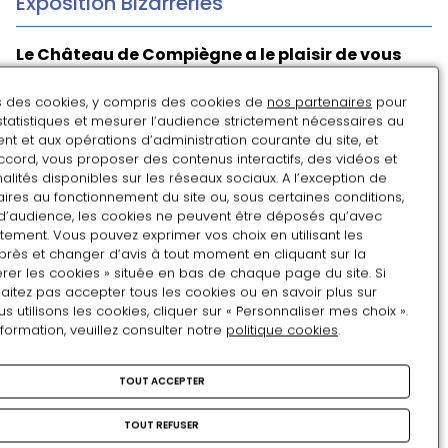
Exposition Bizarreries
Le Château de Compiègne a le plaisir de vous
présenter sa nouvelle exposition :
Bizarreries.
Objets insolites des réserves du château de
ns des cookies, y compris des cookies de
nos partenaires
pour
statistiques et mesurer l’audience strictement nécessaires au
Compiègne
!
t et aux opérations d’administration courante du site, et
ccord, vous proposer des contenus interactifs, des vidéos et
alités disponibles sur les réseaux sociaux. A l’exception de
Riche de trois cents ans d’histoire, le château de
ires au fonctionnement du site ou, sous certaines conditions,
d’audience, les cookies ne peuvent être déposés qu’avec
Compiègne regorge d’objets curieux et insolites
tement. Vous pouvez exprimer vos choix en utilisant les
tapis dans ses réserves.
près et changer d’avis à tout moment en cliquant sur la
rer les cookies » située en bas de chaque page du site. Si
Accumulés au fil du temps, ces objets aux origines,
aitez pas accepter tous les cookies ou en savoir plus sur
usages ou modes de fonctionnement les plus variés
utilisons les cookies, cliquer sur « Personnaliser mes choix ».
témoignent de la vie du château et de ses habitants,
nformation, veuillez consulter notre
politique cookies
.
du XVIIIe au XXe siècle. Ils prouvent que, loin d’être
un long fleuve tranquille, la vie d’un château-musée
TOUT ACCEPTER
est sans cesse bousculée par la petite et la grande
Histoire, qui y laissent la marque de leur passage.
TOUT REFUSER