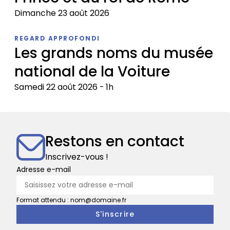
Dimanche 23 août 2026
Appartements
REGARD APPROFONDI
double
Les grands noms du musée
de
national de la Voiture
Prince
et
Samedi 22 août 2026
1h
du
roi
Les
de
grands
Rome
noms
Restons en contact
du
musée
Inscrivez-vous !
national
Adresse e-mail
de
la
Format attendu : nom@domaine.fr
Voiture