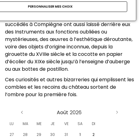
Au-delà des chefs-d’œuvre et des beaux meubles
PERSONNALISER MES CHOIX
habituellement exposés, courtisans, domestiques,
soldats puis conservateurs et donateurs qui se sont
succédés à Compiègne ont aussi laissé derrière eux
des Instruments aux fonctions oubliées ou
mystérieuses, des œuvres à l’esthétique déroutante,
voire des objets d’origine inconnue, depuis la
girouette du XVIIIe siècle et la cocotte en papier
d’écolier du XIXe siècle jusqu’à l’enseigne d’auberge
ou aux bottes de postillon.
Ces curiosités et autres bizarreries qui emplissent les
combles et les recoins du château sortent de
l’ombre pour la première fois.
Août
LU
MA
ME
JE
VE
SA
DI
27
28
29
30
31
1
2