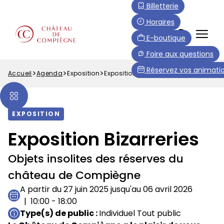
Aller
Paramétrer les cookies
Billetterie
au
Horaires
contenu
FR
E-boutique
principal
Menu
Foire aux questions
Top
Réservez vos animatio
Accueil
Agenda
Exposition
Exposition Bizarreries
Fil
d'Ariane
EXPOSITION
Exposition Bizarreries
Objets insolites des réserves du
château de Compiègne
A partir du 27 juin 2025 jusqu'au 06 avril 2026
10:00 - 18:00
Type(s) de public
Individuel Tout public