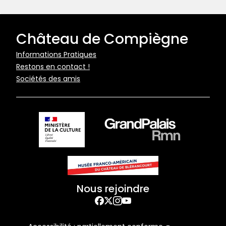
Château de Compiègne
Pied
Informations Pratiques
Restons en contact !
de
Sociétés des amis
page
Nous rejoindre
Facebook
Twitter
Instagram
YouTube
Footer