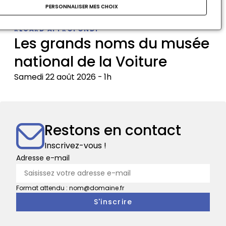
Dimanche 23 août 2026
PERSONNALISER MES CHOIX
Appartements
REGARD APPROFONDI
double
Les grands noms du musée
de
national de la Voiture
Prince
et
Samedi 22 août 2026
1h
du
roi
Les
de
grands
Rome
noms
Restons en contact
du
musée
Inscrivez-vous !
national
Adresse e-mail
de
la
Format attendu : nom@domaine.fr
Voiture