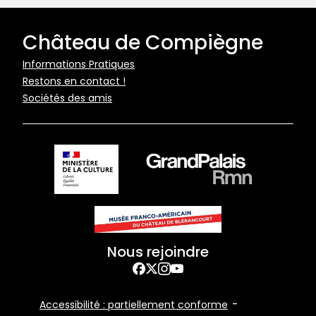
Château de Compiègne
Pied
Informations Pratiques
Restons en contact !
de
Sociétés des amis
page
Nous rejoindre
Facebook
Twitter
Instagram
YouTube
Footer
Accessibilité : partiellement conforme
Bottom