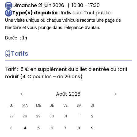
Dimanche 21 juin 2026
16:30 - 17:30
Type(s) de public
Individuel Tout public
Une visite unique où chaque véhicule raconte une page de
l’histoire et vous plonge dans l’élégance d’antan.
Durée ; 1h
Tarifs
Tarif : 5 € en supplément du billet d’entrée au tarif
réduit (4 € pour les – de 26 ans)
Août
LU
MA
ME
JE
VE
SA
DI
27
28
29
30
31
1
2
3
4
5
6
7
8
9