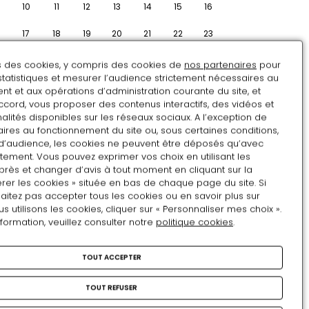
10
11
12
13
14
15
16
17
18
19
20
21
22
23
24
25
26
27
28
29
30
ns des cookies, y compris des cookies de
nos partenaires
pour
statistiques et mesurer l’audience strictement nécessaires au
31
1
2
3
4
5
6
t et aux opérations d’administration courante du site, et
ccord, vous proposer des contenus interactifs, des vidéos et
RÉSERVATION
alités disponibles sur les réseaux sociaux. A l’exception de
ires au fonctionnement du site ou, sous certaines conditions,
d’audience, les cookies ne peuvent être déposés qu’avec
tement. Vous pouvez exprimer vos choix en utilisant les
À découvrir
près et changer d’avis à tout moment en cliquant sur la
rer les cookies » située en bas de chaque page du site. Si
aitez pas accepter tous les cookies ou en savoir plus sur
Nouvelle acquisition
utilisons les cookies, cliquer sur « Personnaliser mes choix ».
nformation, veuillez consulter notre
politique cookies
.
Nouvelle
HORS-CIRCUIT
acquisition
TOUT ACCEPTER
Appartements double de
Prince et du roi de Rome
TOUT REFUSER