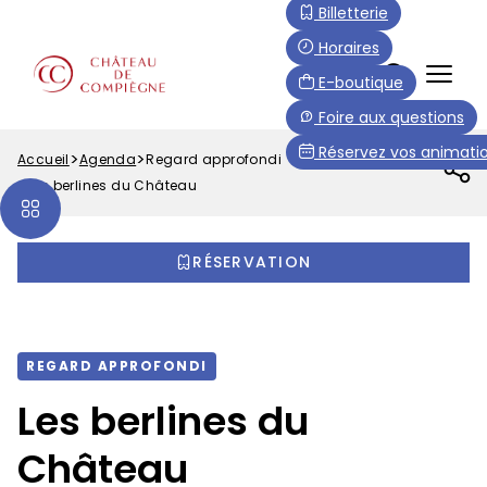
Aller
Paramétrer les cookies
Billetterie
au
Horaires
contenu
FR
E-boutique
principal
Menu
Foire aux questions
Top
Réservez vos animatio
Accueil
Agenda
Regard approfondi
Fil
Les berlines du Château
d'Ariane
RÉSERVATION
REGARD APPROFONDI
Les berlines du
Château