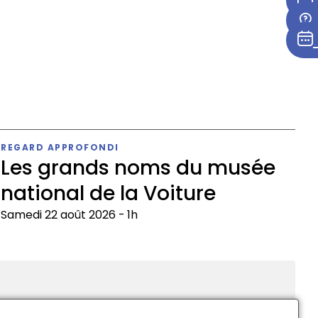
REGARD APPROFONDI
Les grands noms du musée
national de la Voiture
Samedi 22 août 2026
1h
es
rands
oms
u
usée