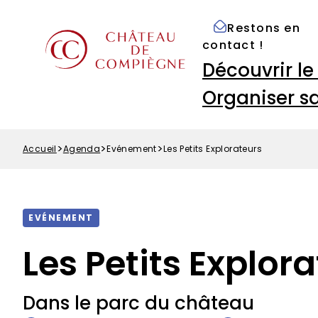
Options
Aller
Paramétrer les cookies
d'accessibilité
au
Restons en
Menu
contenu
contact !
Top
principal
Navigation
Découvrir l
principale
Organiser sa
Accueil
Agenda
Evénement
Les Petits Explorateurs
Fil
d'Ariane
EVÉNEMENT
Les Petits Explor
Dans le parc du château