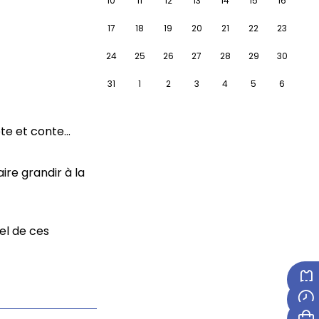
10
11
12
13
14
15
16
17
18
19
20
21
22
23
24
25
26
27
28
29
30
31
1
2
3
4
5
6
e et conte...
ire grandir à la
iel de ces