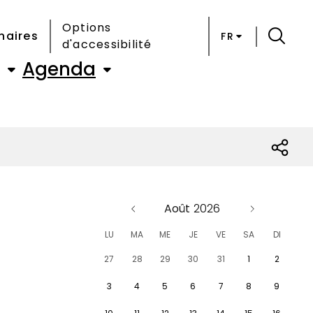
Options
naires
FR
d'accessibilité
Agenda
Août
LU
MA
ME
JE
VE
SA
DI
27
28
29
30
31
1
2
3
4
5
6
7
8
9