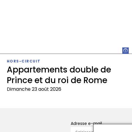
HORS-CIRCUIT
Appartements double de
Prince et du roi de Rome
Dimanche 23 août 2026
Appartements
L
double
g
de
n
Prince
d
Adresse e-mail
et
m