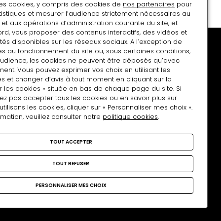
ational
des cookies, y compris des cookies de
nos partenaires
pour
atistiques et mesurer l’audience strictement nécessaires au
r
e
et aux opérations d’administration courante du site, et
a
rd, vous proposer des contenus interactifs, des vidéos et
oiture
tés disponibles sur les réseaux sociaux. A l’exception de
s au fonctionnement du site ou, sous certaines conditions,
audience, les cookies ne peuvent être déposés qu’avec
ent. Vous pouvez exprimer vos choix en utilisant les
s et changer d’avis à tout moment en cliquant sur la
atiques
Restons en contact !
Sociétés des amis
r les cookies » située en bas de chaque page du site. Si
ez pas accepter tous les cookies ou en savoir plus sur
lisons les cookies, cliquer sur « Personnaliser mes choix ».
rmation, veuillez consulter notre
politique cookies
.
Nous rejoindre
TOUT ACCEPTER
Facebook
Twitter
Instagram
YouTube
TOUT REFUSER
PERSONNALISER MES CHOIX
du site
Politique cookies
Services publics+