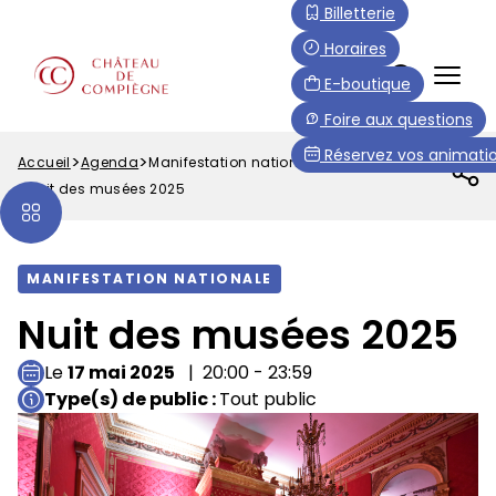
Aller
Paramétrer les cookies
Billetterie
au
Horaires
contenu
FR
E-boutique
principal
Menu
Foire aux questions
Top
Réservez vos animatio
Accueil
Agenda
Manifestation nationale
Fil
Nuit des musées 2025
d'Ariane
MANIFESTATION NATIONALE
Nuit des musées 2025
Le
17 mai 2025
20:00 - 23:59
Type(s) de public
Tout public