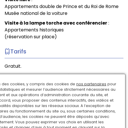
Appartements double de Prince et du Roi de Rome
Musée national de la voiture
Visite à la lampe torche avec conférencier
:
Appartements historiques
(réservation sur place)
Tarifs
Gratuit.
Visites à la lampe-torche : réservation sur place à
l'accueil.
ns des cookies, y compris des cookies de
nos partenaires
pour
statistiques et mesurer l’audience strictement nécessaires au
t et aux opérations d’administration courante du site, et
Août
ccord, vous proposer des contenus interactifs, des vidéos et
alités disponibles sur les réseaux sociaux. A l’exception de
LU
MA
ME
JE
VE
SA
DI
ires au fonctionnement du site ou, sous certaines conditions,
d’audience, les cookies ne peuvent être déposés qu’avec
27
28
29
30
31
1
2
tement. Vous pouvez exprimer vos choix en utilisant les
près et changer d’avis à tout moment en cliquant sur la