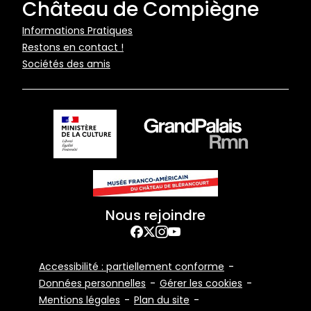
Château de Compiègne
Pied
Informations Pratiques
Restons en contact !
de
Sociétés des amis
page
Nous rejoindre
Facebook
Twitter
Instagram
YouTube
Footer
Accessibilité : partiellement conforme
Bottom
Données personnelles
Gérer les cookies
Mentions légales
Plan du site