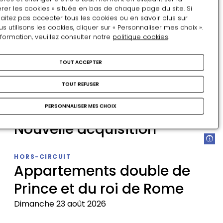
3
4
5
6
7
8
9
rer les cookies » située en bas de chaque page du site. Si
aitez pas accepter tous les cookies ou en savoir plus sur
10
11
12
13
14
15
16
utilisons les cookies, cliquer sur « Personnaliser mes choix ».
nformation, veuillez consulter notre
politique cookies
.
17
18
19
20
21
22
23
TOUT ACCEPTER
24
25
26
27
28
29
30
31
1
2
3
4
5
6
TOUT REFUSER
PERSONNALISER MES CHOIX
Nouvelle acquisition
Nouvelle
HORS-CIRCUIT
acquisition
Appartements double de
Prince et du roi de Rome
Dimanche 23 août 2026
Appartements