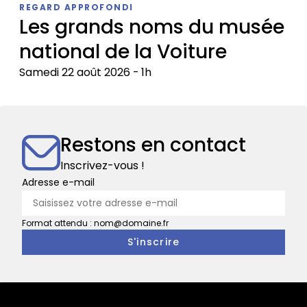
REGARD APPROFONDI
double
Les grands noms du musée
de
national de la Voiture
Prince
et
Samedi 22 août 2026
1h
du
roi
Les
de
grands
Rome
noms
Restons en contact
du
musée
Inscrivez-vous !
national
Adresse e-mail
de
la
Format attendu : nom@domaine.fr
Voiture