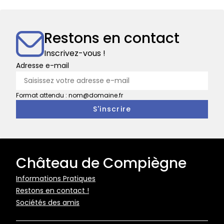
roi
Les
de
grands
Rome
noms
Restons en contact
du
musée
Inscrivez-vous !
national
Adresse e-mail
de
la
Format attendu : nom@domaine.fr
Voiture
Château de Compiègne
Pied
Informations Pratiques
Restons en contact !
de
Sociétés des amis
page