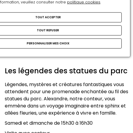
nformation, veuillez consulter notre
politique cookies
.
Samedi et dimanche en continu
Tout public
TOUT ACCEPTER
TOUT REFUSER
LES VISITES GUIDÉES
PERSONNALISER MES CHOIX
Les légendes des statues du parc
Légendes, mystères et créatures fantastiques vous
attendent pour une promenade enchantée au fil des
statues du parc. Alexandre, notre conteur, vous
emmène dans un voyage imaginaire entre sphinx et
allées fleuries, une expérience à vivre en famille.
Samedi et dimanche de 15h30 à 16h30