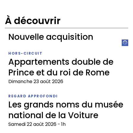
À découvrir
Nouvelle acquisition
Nouvelle
HORS-CIRCUIT
acquisition
Appartements double de
Prince et du roi de Rome
Dimanche 23 août 2026
Appartements
REGARD APPROFONDI
double
Les grands noms du musée
de
national de la Voiture
Prince
et
Samedi 22 août 2026
1h
du