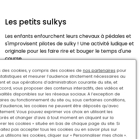
Les petits sulkys
Les enfants enfourchent leurs chevaux à pédales et
s'improvisent pilotes de sulky ! Une activité ludique et
originale pour les faire rire et bouger le temps d'une
course.
Samedi et dimanche de 11h à 18h en continu
ns des cookies, y compris des cookies de
nos partenaires
pour
statistiques et mesurer l’audience strictement nécessaires au
Pour les enfants de 3 à 12 ans
t et aux opérations d’administration courante du site, et
ccord, vous proposer des contenus interactifs, des vidéos et
alités disponibles sur les réseaux sociaux. A l’exception de
ires au fonctionnement du site ou, sous certaines conditions,
Frise à colorier
d’audience, les cookies ne peuvent être déposés qu’avec
tement. Vous pouvez exprimer vos choix en utilisant les
près et changer d’avis à tout moment en cliquant sur la
Une frise à colorier géante pour créer ensemble une
rer les cookies » située en bas de chaque page du site. Si
œuvre ludique et colorée : un espace d’expression
aitez pas accepter tous les cookies ou en savoir plus sur
libre pour les enfants !
utilisons les cookies, cliquer sur « Personnaliser mes choix ».