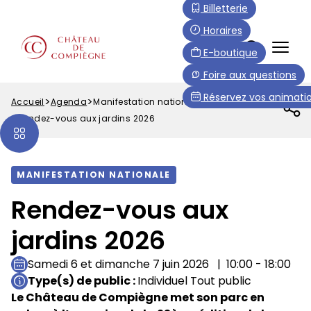
Aller
Paramétrer les cookies
Billetterie
au
Horaires
contenu
FR
E-boutique
principal
Menu
Foire aux questions
Top
Réservez vos animatio
Accueil
Agenda
Manifestation nationale
Fil
Rendez-vous aux jardins 2026
d'Ariane
MANIFESTATION NATIONALE
Rendez-vous aux
jardins 2026
Samedi 6 et dimanche 7 juin 2026
10:00 - 18:00
Type(s) de public
Individuel Tout public
Le Château de Compiègne met son parc en