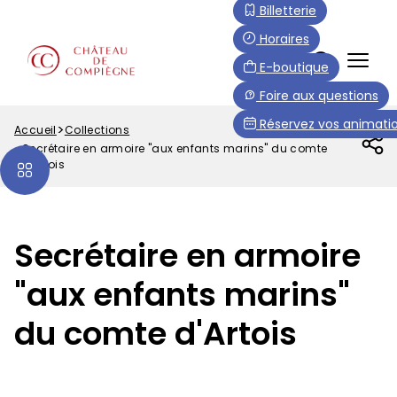
Aller
Paramétrer les cookies
Billetterie
au
Horaires
contenu
FR
E-boutique
principal
Menu
Foire aux questions
Top
Réservez vos animatio
Accueil
Collections
Fil
Secrétaire en armoire "aux enfants marins" du comte
d'Ariane
d'Artois
Secrétaire en armoire
"aux enfants marins"
du comte d'Artois