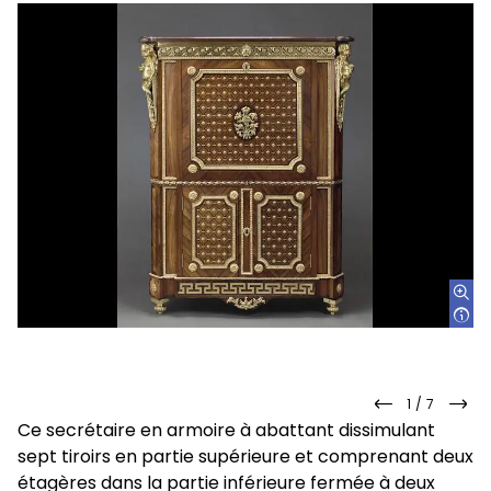
1
/
7
slide
slid
Ce secrétaire en armoire à abattant dissimulant
précédente
sui
sept tiroirs en partie supérieure et comprenant deux
étagères dans la partie inférieure fermée à deux