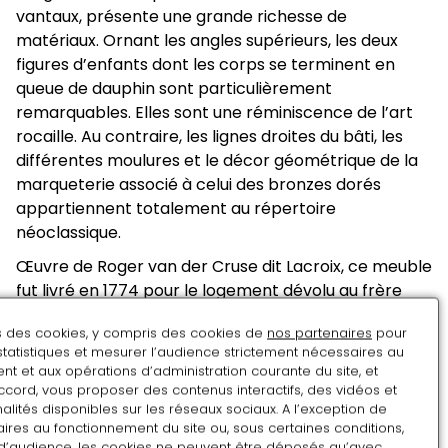
vantaux, présente une grande richesse de
matériaux. Ornant les angles supérieurs, les deux
figures d’enfants dont les corps se terminent en
queue de dauphin sont particulièrement
remarquables. Elles sont une réminiscence de l’art
rocaille. Au contraire, les lignes droites du bâti, les
différentes moulures et le décor géométrique de la
marqueterie associé à celui des bronzes dorés
appartiennent totalement au répertoire
néoclassique.
Œuvre de Roger van der Cruse dit Lacroix, ce meuble
fut livré en 1774 pour le logement dévolu au frère
cadet du roi Louis XVI à Compiègne. Le comte
ns des cookies, y compris des cookies de
nos partenaires
pour
d’Artois (1757-1836), alors âgé de 17 ans, s’installe
statistiques et mesurer l’audience strictement nécessaires au
avec sa jeune épouse dans le nouveau pavillon
t et aux opérations d’administration courante du site, et
construit par Ange-Jacques Gabriel (1698-1782) à
ccord, vous proposer des contenus interactifs, des vidéos et
gauche de la cour d’honneur. En accord avec son
alités disponibles sur les réseaux sociaux. A l’exception de
ires au fonctionnement du site ou, sous certaines conditions,
écrin architectural néoclassique, ce meuble est
d’audience, les cookies ne peuvent être déposés qu’avec