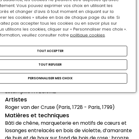
emblématique des goûts artistiques du jeune prince.
tement. Vous pouvez exprimer vos choix en utilisant les
près et changer d’avis à tout moment en cliquant sur la
Demeurant une quinzaine d’années dans les
rer les cookies » située en bas de chaque page du site. Si
appartements compiégnois du comte d’Artois, le
aitez pas accepter tous les cookies ou en savoir plus sur
meuble est vendu comme bien national à la
utilisons les cookies, cliquer sur « Personnaliser mes choix ».
nformation, veuillez consulter notre
politique cookies
.
Révolution. Passant dans différentes collections
privées britanniques au siècle dernier, il réapparaît
sur le marché de l’art londonien en 2012. Considéré
TOUT ACCEPTER
comme « œuvre d’intérêt patrimonial majeur », ce
TOUT REFUSER
secrétaire de provenance royale a pu être acquis
par l’Etat et rejoindre les collections du château de
PERSONNALISER MES CHOIX
Compiègne en 2014.
Estampillé
RVLC/JME
Artistes
Roger van der Cruse (Paris, 1728 - Paris, 1799)
Matières et techniques
Bâti de chêne, marqueterie en motifs de cœurs et
losanges entrelacés en bois de violette, d’amarante
de buis et de houx sur fond de bois de rose ; bronze