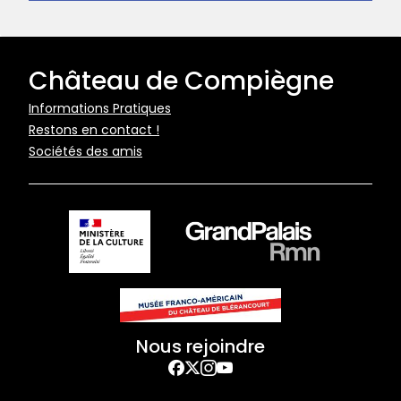
Château de Compiègne
Pied
Informations Pratiques
Restons en contact !
de
Sociétés des amis
page
Nous rejoindre
Facebook
Twitter
Instagram
YouTube
Footer