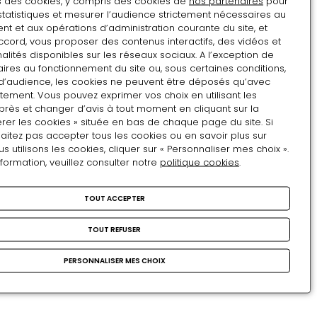
décédé Napoléon III à
de
ns des cookies, y compris des cookies de
nos partenaires
pour
statistiques et mesurer l’audience strictement nécessaires au
dogaresse
Chislehurst
t et aux opérations d’administration courante du site, et
ccord, vous proposer des contenus interactifs, des vidéos et
alités disponibles sur les réseaux sociaux. A l’exception de
Vue
ires au fonctionnement du site ou, sous certaines conditions,
de
d’audience, les cookies ne peuvent être déposés qu’avec
PEINTURE
la
tement. Vous pouvez exprimer vos choix en utilisant les
Grand Salon de la
près et changer d’avis à tout moment en cliquant sur la
chambre
rer les cookies » située en bas de chaque page du site. Si
princesse Mathilde, rue de
où
aitez pas accepter tous les cookies ou en savoir plus sur
est
utilisons les cookies, cliquer sur « Personnaliser mes choix ».
Courcelles
décédé
nformation, veuillez consulter notre
politique cookies
.
Napoléon
Grand
III
TOUT ACCEPTER
Salon
à
PEINTURE
de
La Salle des Preuses au
Chislehurst
TOUT REFUSER
la
château de Pierrefonds
princesse
PERSONNALISER MES CHOIX
Mathilde,
rue
La
de
Salle