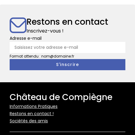
Courcelles
des
Preuses
au
Restons en contact
château
Inscrivez-vous !
de
Adresse e-mail
Pierrefonds
Format attendu : nom@domaine.fr
Château de Compiègne
Pied
Informations Pratiques
Restons en contact !
de
Sociétés des amis
page