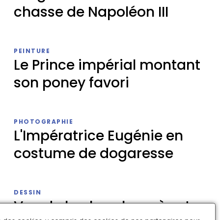
chasse de Napoléon III
Six
gobelets
PEINTURE
d'un
Le Prince impérial montant
service
son poney favori
de
chasse
de
Le
Napoléon
Prince
PHOTOGRAPHIE
III
impérial
L'Impératrice Eugénie en
montant
costume de dogaresse
son
poney
favori
L'Impératrice
Eugénie
DESSIN
en
Vue de la chambre où est
costume