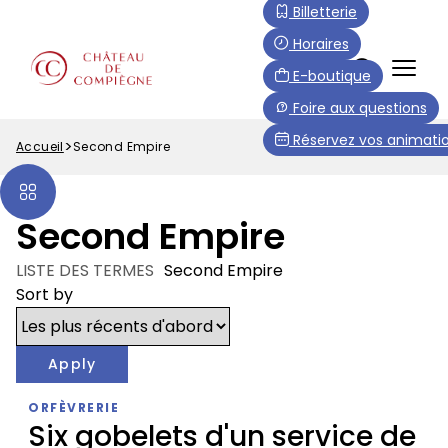
Aller
Paramétrer les cookies
Billetterie
au
Horaires
contenu
FR
E-boutique
principal
Menu
Foire aux questions
Top
Réservez vos animatio
Accueil
Second Empire
Fil
d'Ariane
Second Empire
LISTE DES TERMES
Second Empire
Sort by
ORFÈVRERIE
Six gobelets d'un service de