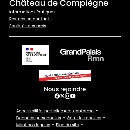
Château de Compiègne
Pied
Informations Pratiques
Restons en contact !
de
Sociétés des amis
page
Nous rejoindre
Facebook
Twitter
Instagram
YouTube
Footer
Accessibilité : partiellement conforme
Bottom
Données personnelles
Gérer les cookies
Mentions légales
Plan du site