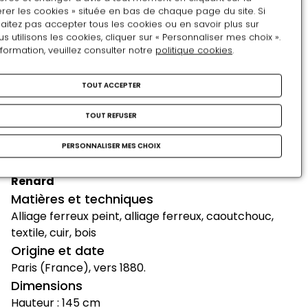
entre deux plaques mobiles accolées par des
rer les cookies » située en bas de chaque page du site. Si
écrous.
aitez pas accepter tous les cookies ou en savoir plus sur
utilisons les cookies, cliquer sur « Personnaliser mes choix ».
Les tricycles connurent à la même époque que les
nformation, veuillez consulter notre
politique cookies
.
grands bis une grande popularité en raison de leur
facilité d’usage. Ce n'est cependant qu’avec
TOUT ACCEPTER
l’invention de la bicyclette, qui est mise au point à
partir de 1886, que pourra se généraliser l’usage du
TOUT REFUSER
cycle.
Don du Touring-Club de France, 1926.
PERSONNALISER MES CHOIX
Artistes
Renard
Matières et techniques
Alliage ferreux peint, alliage ferreux, caoutchouc,
textile, cuir, bois
Origine et date
Paris (France), vers 1880.
Dimensions
Hauteur : 145 cm