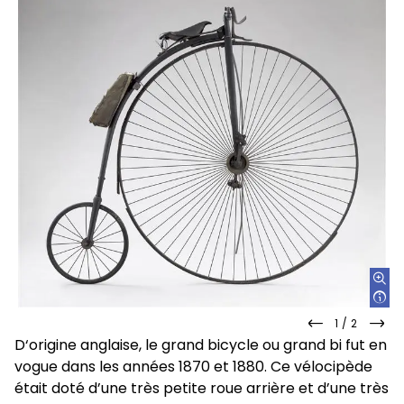
1
/
2
slide
slid
D‘origine anglaise, le grand bicycle ou grand bi fut en
précédente
sui
vogue dans les années 1870 et 1880. Ce vélocipède
était doté d’une très petite roue arrière et d’une très