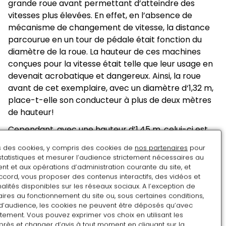
grande roue avant permettant d’atteindre des
vitesses plus élevées. En effet, en l’absence de
mécanisme de changement de vitesse, la distance
parcourue en un tour de pédale était fonction du
diamètre de la roue. La hauteur de ces machines
conçues pour la vitesse était telle que leur usage en
devenait acrobatique et dangereux. Ainsi, la roue
avant de cet exemplaire, avec un diamètre d‘1,32 m,
place-t-elle son conducteur à plus de deux mètres
de hauteur!
Cependant, avec une hauteur d’1,45 m, celui-ci est
un petit modèle par rapport à l'ensemble de la
ns des cookies, y compris des cookies de
nos partenaires
pour
production de Victor Renard, qui se distinguait par la
statistiques et mesurer l’audience strictement nécessaires au
fabrication de grands bis particulièrement grands,
t et aux opérations d’administration courante du site, et
ccord, vous proposer des contenus interactifs, des vidéos et
pouvant atteindre, dit-on, plus de 2,20 m de hauteur.
alités disponibles sur les réseaux sociaux. A l’exception de
Une autre caractéristique de ses modèles réside
ires au fonctionnement du site ou, sous certaines conditions,
dans la conception de roues à rayons indesserables,
d’audience, les cookies ne peuvent être déposés qu’avec
filetés à leur partie inférieure et vissés dans le moyeu
tement. Vous pouvez exprimer vos choix en utilisant les
près et changer d’avis à tout moment en cliquant sur la