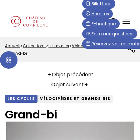
Aller
Paramétrer les cookies
Billetterie
au
Horaires
contenu
FR
E-boutique
principal
Menu
Foire aux questions
Top
Réservez vos animatio
Accueil
Collections
Les cycles
Vélocipèdes et grands bis
Fil
Grand-bi
d'Ariane
Objet précédent
Objet suivant
LES CYCLES
VÉLOCIPÈDES ET GRANDS BIS
Grand-bi