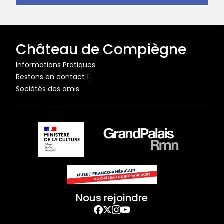
Château de Compiègne
Pied
Informations Pratiques
Restons en contact !
de
Sociétés des amis
page
Nous rejoindre
Facebook
Twitter
Instagram
YouTube