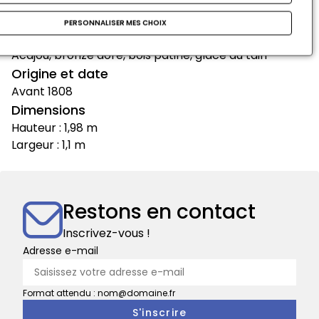
Artistes
Pierre-Benoît Marcion (1769-1840)
PERSONNALISER MES CHOIX
Matières et techniques
Acajou, bronze doré, bois patiné, glace au tain
Origine et date
Avant 1808
Dimensions
Hauteur : 1,98 m
Largeur : 1,1 m
Restons en contact
Inscrivez-vous !
Adresse e-mail
Format attendu : nom@domaine.fr