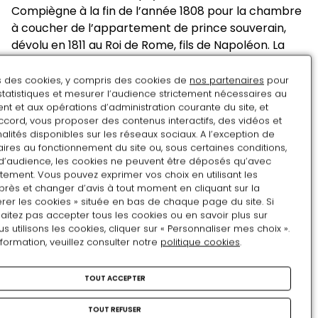
Compiègne à la fin de l’année 1808 pour la chambre
à coucher de l’appartement de prince souverain,
dévolu en 1811 au Roi de Rome, fils de Napoléon. La
forme ovale de son miroir est alors rare. Le montant
est orné de deux sphinges en bois sculpté, peintes
ns des cookies, y compris des cookies de
nos partenaires
pour
statistiques et mesurer l’audience strictement nécessaires au
de façon à imiter la patine du bronze antique. Elles
t et aux opérations d’administration courante du site, et
supportent deux carquois an acajou terminés de
ccord, vous proposer des contenus interactifs, des vidéos et
flèches en bronze doré et complétés de bras de
alités disponibles sur les réseaux sociaux. A l’exception de
lumière que devait refléter le miroir. Dans la partie
ires au fonctionnement du site ou, sous certaines conditions,
d’audience, les cookies ne peuvent être déposés qu’avec
inférieure, de fins rinceaux dorés prolongent deux
tement. Vous pouvez exprimer vos choix en utilisant les
cornes d’abondance qui forment comme une queue
près et changer d’avis à tout moment en cliquant sur la
aux deux sphinges. Ces motifs inspirés de la nature
rer les cookies » située en bas de chaque page du site. Si
s’harmonisent avec les boiseries richement
aitez pas accepter tous les cookies ou en savoir plus sur
utilisons les cookies, cliquer sur « Personnaliser mes choix ».
sculptées du XVIIIe siècle toujours conservées dans
nformation, veuillez consulter notre
politique cookies
.
la pièce. Outre ce meuble remarquable, l’ébéniste
Marcion fournit une commode, un somno et les
TOUT ACCEPTER
sièges en bois doré de cette chambre à coucher au
décor particulièrement luxueux.
TOUT REFUSER