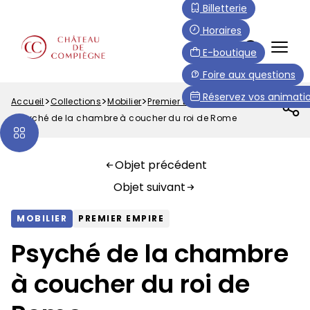
Aller
Paramétrer les cookies
Billetterie
au
Horaires
contenu
FR
E-boutique
principal
Menu
Foire aux questions
Top
Réservez vos animatio
Accueil
Collections
Mobilier
Premier Empire
Fil
Psyché de la chambre à coucher du roi de Rome
d'Ariane
Objet précédent
Objet suivant
MOBILIER
PREMIER EMPIRE
Psyché de la chambre
à coucher du roi de