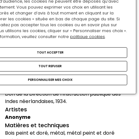
d’audience, les cookies ne peuvent être déposés qu’avec
divinités hindouistes, des figures bouddhistes ou
tement. Vous pouvez exprimer vos choix en utilisant les
encore des forces de la nature lui conférait une
près et changer d’avis à tout moment en cliquant sur la
rer les cookies » située en bas de chaque page du site. Si
dimension sacrée qui permettait de légitimer son
aitez pas accepter tous les cookies ou en savoir plus sur
pouvoir. Cette voiture constitue ainsi un
utilisons les cookies, cliquer sur « Personnaliser mes choix ».
remarquable témoignage de l'art de cour javanais à
nformation, veuillez consulter notre
politique cookies
.
l'époque moderne, qui se situait au carrefour des
cultures indienne, chinoise et musulmane.
TOUT ACCEPTER
Ce modèle réduit s'inscrit dans un ensemble
TOUT REFUSER
d'environ 130 modèles réduits reproduisant des
véhicules principalement originaires de l'Asie du Sud-
PERSONNALISER MES CHOIX
Est, mais aussi d'Afrique et d'Océanie.
Don de la Direction de l'Instruction publique des
Indes néerlandaises, 1934.
Artistes
Anonyme
Matières et techniques
Bois peint et doré, métal, métal peint et doré