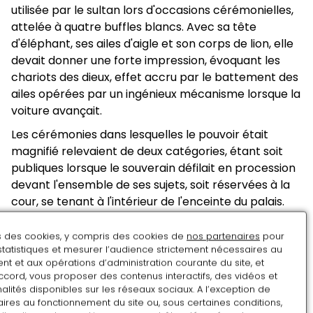
utilisée par le sultan lors d'occasions cérémonielles,
attelée à quatre buffles blancs. Avec sa tête
d'éléphant, ses ailes d'aigle et son corps de lion, elle
devait donner une forte impression, évoquant les
chariots des dieux, effet accru par le battement des
ailes opérées par un ingénieux mécanisme lorsque la
voiture avançait.
Les cérémonies dans lesquelles le pouvoir était
magnifié relevaient de deux catégories, étant soit
publiques lorsque le souverain défilait en procession
devant l'ensemble de ses sujets, soit réservées à la
cour, se tenant à l'intérieur de l'enceinte du palais.
Conjuguant les pouvoirs mythiques de l'éléphant, du
garuda
(un oiseau mythique géant qui était la
ns des cookies, y compris des cookies de
nos partenaires
pour
statistiques et mesurer l’audience strictement nécessaires au
monture de la divinité hindouiste Vishnou) et du lion,
t et aux opérations d’administration courante du site, et
cette voiture servait très probablement aux
ccord, vous proposer des contenus interactifs, des vidéos et
cérémonies publiques.
alités disponibles sur les réseaux sociaux. A l’exception de
ires au fonctionnement du site ou, sous certaines conditions,
En effet, l'identification du souverain avec des