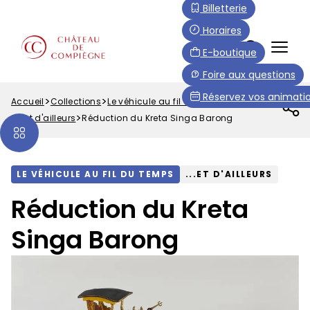
Aller
Paramétrer les cookies
Billetterie
au
Horaires
contenu
FR
E-boutique
principal
Menu
Foire aux questions
Top
Réservez vos animatio
Accueil
Collections
Le véhicule au fil du temps
Fil
...et d'ailleurs
Réduction du Kreta Singa Barong
d'Ariane
LE VÉHICULE AU FIL DU TEMPS
...ET D'AILLEURS
Réduction du Kreta
Singa Barong