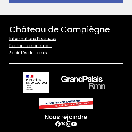
Château de Compiègne
Pied
Informations Pratiques
Restons en contact !
de
Sociétés des amis
page
Nous rejoindre
Facebook
Twitter
Instagram
YouTube