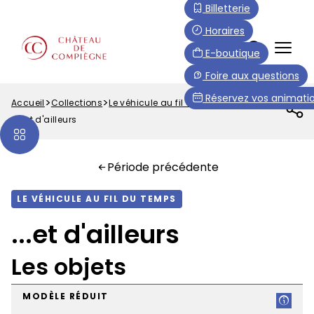
Aller
Paramétrer les cookies
Billetterie
au
Horaires
contenu
FR
E-boutique
principal
Menu
Foire aux questions
Top
Réservez vos animatio
Accueil
Collections
Le véhicule au fil du temps
Fil
...et d'ailleurs
d'Ariane
Période précédente
LE VÉHICULE AU FIL DU TEMPS
...et d'ailleurs
Les objets
MODÈLE RÉDUIT