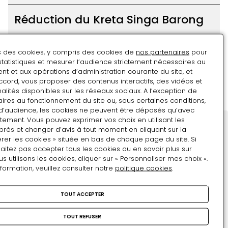
Réduction du Kreta Singa Barong
Java (Indonésie), vers 1930
ns des cookies, y compris des cookies de
nos partenaires
pour
statistiques et mesurer l’audience strictement nécessaires au
Ce modèle réduit, exécuté vers 1930 par les écoles
t et aux opérations d’administration courante du site, et
techniques des Indes néerlandaises, reproduit en plus petit
ccord, vous proposer des contenus interactifs, des vidéos et
une voiture conservée au kraton (palais) Kasepuhan de la
alités disponibles sur les réseaux sociaux. A l’exception de
ville indonésienne de Cirebon (anciennement orthographiée
ires au fonctionnement du site ou, sous certaines conditions,
Réduction
Cheribon), située dans la province de Java occidental, sur
d’audience, les cookies ne peuvent être déposés qu’avec
la côte nord. Dénommée Kreta Singa Barong (« chariot du
du
tement. Vous pouvez exprimer vos choix en utilisant les
lion ») et réputée construite en 1549 selon plusieurs sources,
Kreta
près et changer d’avis à tout moment en cliquant sur la
1649 selon une autre, cette voiture de cour était utilisée par le
Restons en contact
rer les cookies » située en bas de chaque page du site. Si
Singa
sultan lors d'occasions cérémonielles, attelée à quatre
aitez pas accepter tous les cookies ou en savoir plus sur
buffles blancs. Avec sa tête d'éléphant, ses ailes d'aigle et
Barong
Inscrivez-vous !
utilisons les cookies, cliquer sur « Personnaliser mes choix ».
son corps de lion, elle devait donner une forte impression,
Adresse e-mail
nformation, veuillez consulter notre
politique cookies
.
évoquant les chariots des dieux, effet accru par le
battement des ailes opérées par un ingénieux mécanisme
lorsque la voiture avançait. Les cérémonies dans lesquelles
TOUT ACCEPTER
le pouvoir était magnifié relevaient de deux catégories,
Format attendu : nom@domaine.fr
étant soit publiques lorsque le souverain défilait en
procession devant l'ensemble de ses sujets, soit réservées à
TOUT REFUSER
la cour, se tenant à l'intérieur de l'enceinte du palais.