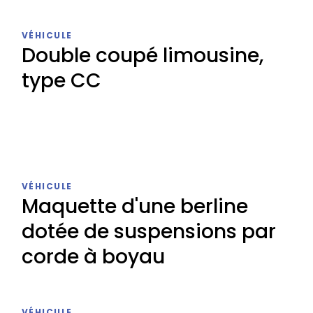
VÉHICULE
Double coupé limousine,
type CC
Double
coupé
VÉHICULE
limousine,
Maquette d'une berline
type
dotée de suspensions par
CC
corde à boyau
Maquette
d'une
VÉHICULE