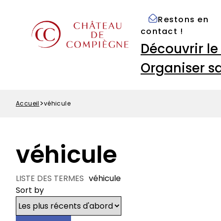
Options
Aller
Paramétrer les cookies
d'accessibilité
au
Restons en
Menu
contenu
contact !
Top
principal
Navigation
Découvrir l
principale
Organiser sa
Accueil
véhicule
Fil
d'Ariane
véhicule
LISTE DES TERMES
véhicule
Sort by