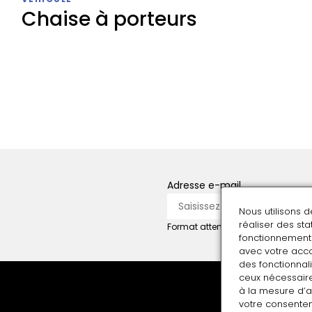
berline
Chaise à porteurs
dotée
de
suspensions
par
Chaise
corde
à
à
porteurs
boyau
Adresse e-mail
Nous utilisons 
réaliser des st
Format attendu : nom@domaine.f
fonctionnement 
avec votre acco
des fonctionnali
ceux nécessaire
à la mesure d’
votre consentem