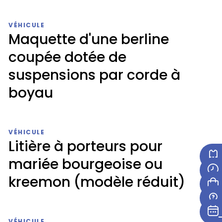
VÉHICULE
Maquette d'une berline
coupée dotée de
suspensions par corde à
boyau
Maquette
d'une
VÉHICULE
berline
Litière à porteurs pour
coupée
mariée bourgeoise ou
dotée
de
kreemon (modèle réduit)
suspensions
par
Litière
corde
à
à
VÉHICULE