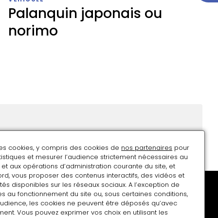
porteurs
Palanquin japonais ou
boyau
pour
norimo
mariée
bourgeoise
ou
Palanquin
kreemon
japonais
(modèle
ou
réduit)
norimo
des cookies, y compris des cookies de
nos partenaires
pour
atistiques et mesurer l’audience strictement nécessaires au
r
et aux opérations d’administration courante du site, et
rd, vous proposer des contenus interactifs, des vidéos et
tés disponibles sur les réseaux sociaux. A l’exception de
s au fonctionnement du site ou, sous certaines conditions,
audience, les cookies ne peuvent être déposés qu’avec
ent. Vous pouvez exprimer vos choix en utilisant les