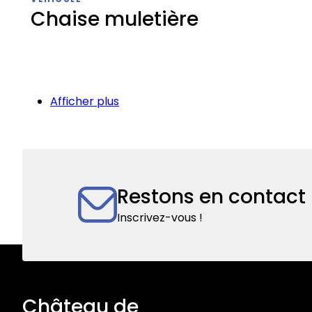
berline
Chaise muletière
Chaise
muletière
Afficher plus
Restons en contact
Inscrivez-vous !
Château de