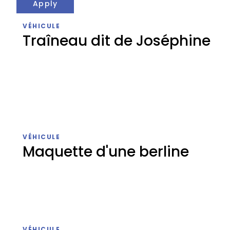
VÉHICULE
Traîneau dit de Joséphine
Traîneau
dit
VÉHICULE
de
Maquette d'une berline
Joséphine
Maquette
d'une
VÉHICULE