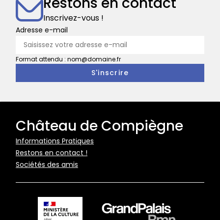
Restons en contact
du
comme les sièges de bois doré, le mobilier de laque ou les
tapisseries.
salon
Inscrivez-vous !
de
Adresse e-mail
Musique
Format attendu : nom@domaine.fr
Château de Compiègne
Pied
Informations Pratiques
Restons en contact !
de
Sociétés des amis
page