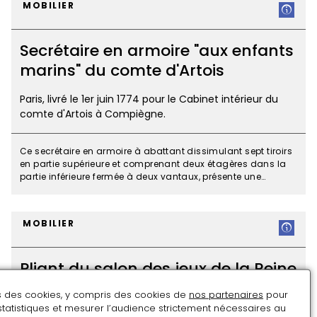
MOBILIER
Secrétaire en armoire "aux enfants
marins" du comte d'Artois
Paris, livré le 1er juin 1774 pour le Cabinet intérieur du
comte d'Artois à Compiègne.
Ce secrétaire en armoire à abattant dissimulant sept tiroirs
en partie supérieure et comprenant deux étagères dans la
partie inférieure fermée à deux vantaux, présente une
grande richesse de matériaux. Ornant les angles supérieurs,
Secrétaire
les deux figures d’enfants dont les corps se terminent en
queue de dauphin sont particulièrement remarquables.
en
MOBILIER
Elles sont une réminiscence de l’art rocaille. Au contraire, les
armoire
lignes droites du bâti, les différentes moulures et le décor
"aux
géométrique de la marqueterie associé à celui des bronzes
Pliant du salon des jeux de la Reine
dorés appartiennent totalement au répertoire néoclassique.
enfants
Œuvre de Roger van der Cruse dit Lacroix, ce meuble fut livré
marins"
en 1774 pour le logement dévolu au frère cadet du roi Louis
ns des cookies, y compris des cookies de
nos partenaires
pour
1787
du
XVI à Compiègne. Le comte d’Artois (1757-1836), alors âgé
statistiques et mesurer l’audience strictement nécessaires au
de 17 ans, s’installe avec sa jeune épouse dans le nouveau