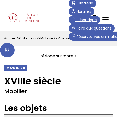
Aller
Paramétrer les cookies
Billetterie
au
Horaires
contenu
FR
E-boutique
principal
Menu
Foire aux questions
Top
Réservez vos animatio
Accueil
Collections
Mobilier
XVIIIe siècle
Fil
d'Ariane
Période suivante
MOBILIER
XVIIIe siècle
Mobilier
Les objets